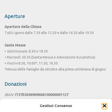
Aperture
Aperture della Chiesa
Tutti i giorni dalle 7.30 alle 12.30 e dalle 16.30 alle 19.30
Sante Messe
•
Settimanale:
8.30 e 18.30
• Martedì:
20.30 (Santa Messa e Adorazione Eucaristica)
•
Festivi
8.30, 10.00*, 11.30, 18.30
*Messa delle Famiglie da ottobre alla prima settimana di giugno
Donazioni
IBAN:
IT37E0306909606100000001127
Intestato a:
Parrocchia San Benedetto - Chiesa di Santa Lucia
Gestisci Consenso
Cagliari