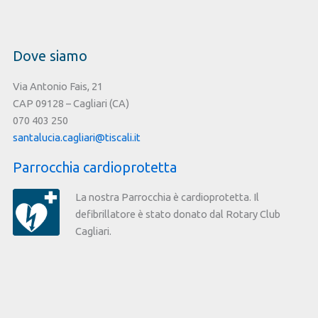
Monsignor
Antonino
Orrù
Dove siamo
Via Antonio Fais, 21
CAP 09128 – Cagliari (CA)
070 403 250
santalucia.cagliari@tiscali.it
Parrocchia cardioprotetta
La nostra Parrocchia è cardioprotetta. Il
defibrillatore è stato donato dal Rotary Club
Cagliari.