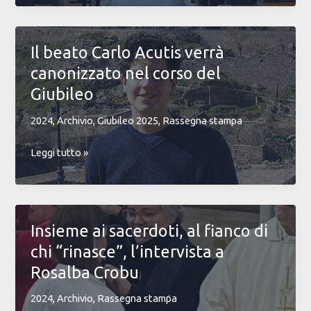
rinnovamento.
Il
percorso
Il beato Carlo Acutis verrà
sinodale
canonizzato nel corso del
di
san
Giubileo
Benedetto
2024
,
Archivio
,
Giubileo 2025
,
Rassegna stampa
guidato
da
Il
Leggi tutto »
Don
beato
Massimo
Carlo
Noli
Acutis
verrà
Insieme ai sacerdoti, al fianco di
canonizzato
chi “rinasce”, l’intervista a
nel
corso
Rosalba Crobu
del
2024
,
Archivio
,
Rassegna stampa
Giubileo