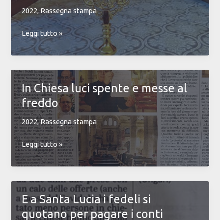
Benedetto
2022
,
Rassegna stampa
Intronizzata
Leggi tutto »
la
statua
di
San
In Chiesa luci spente e messe al
Giuda
freddo
Taddeo
nella
2022
,
Rassegna stampa
Parrocchia
di
In
Leggi tutto »
San
Chiesa
Benedetto
luci
spente
e
E a Santa Lucia i fedeli si
messe
quotano per pagare i conti
al