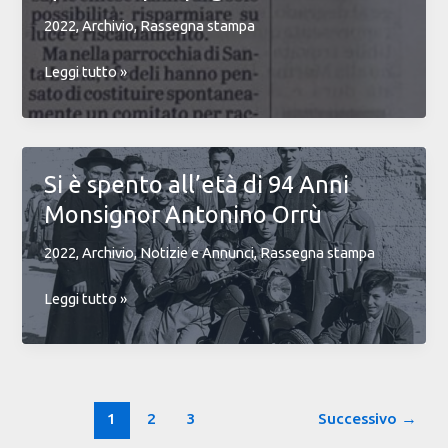
freddo
2022
,
Archivio
,
Rassegna stampa
E
Leggi tutto »
a
Santa
Lucia
i
Si è spento all’età di 94 Anni
fedeli
Monsignor Antonino Orrù
si
quotano
2022
,
Archivio
,
Notizie e Annunci
,
Rassegna stampa
per
pagare
Si
Leggi tutto »
i
è
conti
spento
all’età
di
94
1
2
3
Successivo
→
Anni