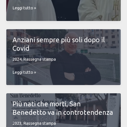
Insieme
Leggi tutto »
ai
sacerdoti,
al
fianco
Anziani sempre più soli dopo il
di
Covid
chi
“rinasce”,
2024
,
Rassegna stampa
l’intervista
a
Anziani
Leggi tutto »
Rosalba
sempre
Crobu
più
soli
dopo
Più nati che morti, San
il
Benedetto va in controtendenza
Covid
2023
,
Rassegna stampa