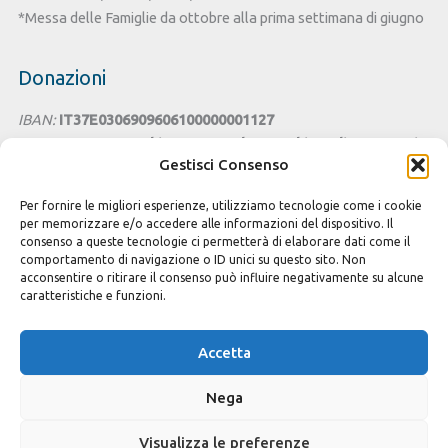
*Messa delle Famiglie da ottobre alla prima settimana di giugno
Donazioni
IBAN:
IT37E0306909606100000001127
Intestato a:
Parrocchia San Benedetto - Chiesa di Santa Lucia
Gestisci Consenso
Cagliari
Per fornire le migliori esperienze, utilizziamo tecnologie come i cookie
Cesta della Solidarietà
per memorizzare e/o accedere alle informazioni del dispositivo. Il
consenso a queste tecnologie ci permetterà di elaborare dati come il
Seguici sui Social
comportamento di navigazione o ID unici su questo sito. Non
acconsentire o ritirare il consenso può influire negativamente su alcune
caratteristiche e funzioni.
Accetta
Copyright © 2026 Parrocchia S. Benedetto Cagliari
Nega
Privacy e Cookie policy
Modulistica e iscrizioni
Visualizza le preferenze