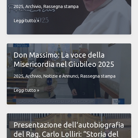
2025
,
Archivio
,
Rassegna stampa
L’
Leggi tutto »
Addio
a
Papa
Francesco:
Don Massimo: La voce della
un
Misericordia nel Giubileo 2025
esempio
di
2025
,
Archivio
,
Notizie e Annunci
,
Rassegna stampa
Misericordia
e
Don
Leggi tutto »
Servizio
Massimo:
La
voce
della
Presentazione dell’autobiografia
Misericordia
del Rag. Carlo Lolliri: “Storia del
nel