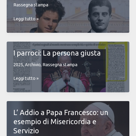
Rassegna stampa
Carlo
Leggi tutto »
Acutis
e
Pier
Giorgio
I parroci: La persona giusta
Frassati
2025
,
Archivio
,
Rassegna stampa
I
Leggi tutto »
parroci:
La
persona
giusta
L’ Addio a Papa Francesco: un
esempio di Misericordia e
Servizio