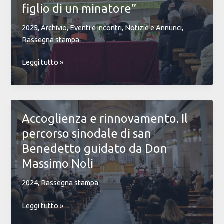
Giubileo
figlio di un minatore”
2025
2025
,
Archivio
,
Eventi e incontri
,
Notizie e Annunci
,
Rassegna stampa
Presentazione
Leggi tutto »
dell’autobiografia
del
Rag.
Carlo
Accoglienza e rinnovamento. Il
Lolliri:
percorso sinodale di san
“Storia
del
Benedetto guidato da Don
figlio
Massimo Noli
di
un
2024
,
Rassegna stampa
minatore”
Accoglienza
Leggi tutto »
e