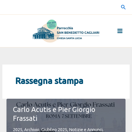
Vai
Cerc
al
contenuto
Rassegna stampa
Carlo Acutis e Pier Giorgio
Frassati
2025
,
Archivio
,
Giubileo 2025
,
Notizie e Annunci
,