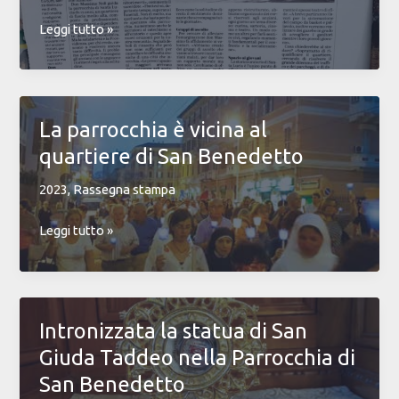
Più
Leggi tutto »
nati
che
morti,
San
La parrocchia è vicina al
Benedetto
quartiere di San Benedetto
va
in
2023
,
Rassegna stampa
controtendenza
La
Leggi tutto »
parrocchia
è
vicina
al
Intronizzata la statua di San
quartiere
Giuda Taddeo nella Parrocchia di
di
San
San Benedetto