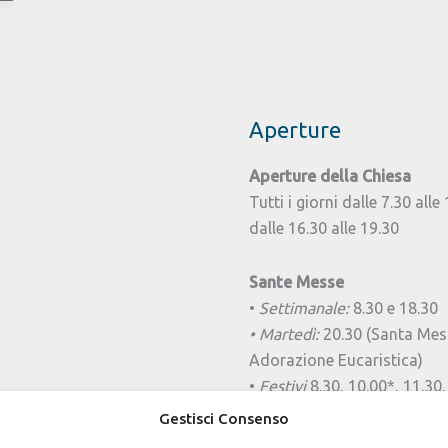
Aperture
Aperture della Chiesa
Tutti i giorni dalle 7.30 alle
dalle 16.30 alle 19.30
Sante Messe
•
Settimanale:
8.30 e 18.30
• Martedì:
20.30 (Santa Mes
Adorazione Eucaristica)
•
Festivi
8.30, 10.00*, 11.30,
*Messa delle Famiglie da o
Gestisci Consenso
alla prima settimana di giu