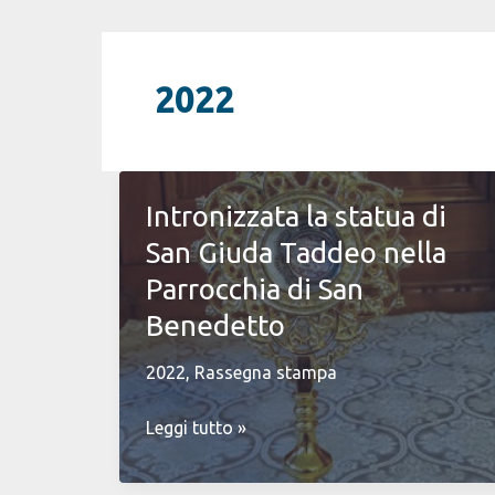
2022
Intronizzata la statua di
San Giuda Taddeo nella
Parrocchia di San
Benedetto
2022
,
Rassegna stampa
Intronizzata
Leggi tutto »
la
statua