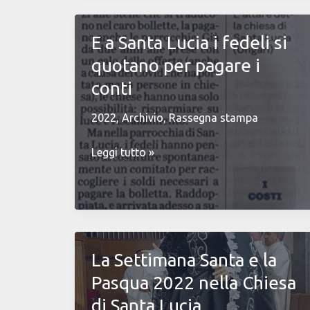
di
San
E a Santa Lucia i fedeli si
Giuda
quotano per pagare i
Taddeo
nella
conti
Parrocchia
2022
,
Archivio
,
Rassegna stampa
di
San
E
Leggi tutto »
Benedetto
a
Santa
Lucia
i
fedeli
La Settimana Santa e la
si
quotano
Pasqua 2022 nella Chiesa
per
di Santa Lucia