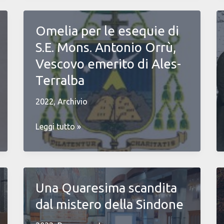
salveranno
il
Omelia per le esequie di
mondo”
S.E. Mons. Antonio Orrù,
Vescovo emerito di Ales-
Terralba
2022
,
Archivio
Omelia
Leggi tutto »
per
le
esequie
di
Una Quaresima scandita
S.E.
dal mistero della Sindone
Mons.
Antonio