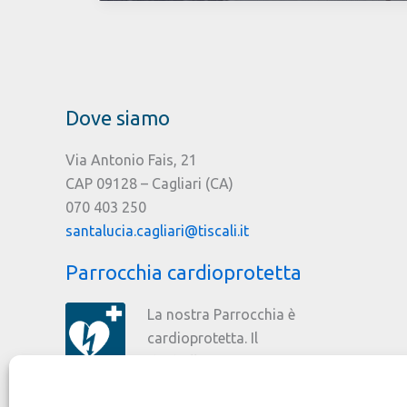
Terzo
Libro
“Le
Chiese
di
Dove siamo
Cagliari”
di
Via Antonio Fais, 21
Antioco
CAP 09128 – Cagliari (CA)
Piseddu
070 403 250
santalucia.cagliari@tiscali.it
Parrocchia cardioprotetta
La nostra Parrocchia è
cardioprotetta. Il
defibrillatore è stato
donato dal Rotary Club Cagliari.