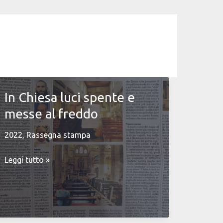
In Chiesa luci spente e
messe al freddo
2022
,
Rassegna stampa
In
Leggi tutto »
Chiesa
luci
spente
e