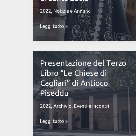
pagare
i
2022
,
Notizie e Annunci
conti
La
Leggi tutto »
Settimana
Santa
e
la
Presentazione del Terzo
Pasqua
Libro “Le Chiese di
2022
nella
Cagliari” di Antioco
Chiesa
Piseddu
di
Santa
2022
,
Archivio
,
Eventi e incontri
Lucia
Presentazione
Leggi tutto »
del