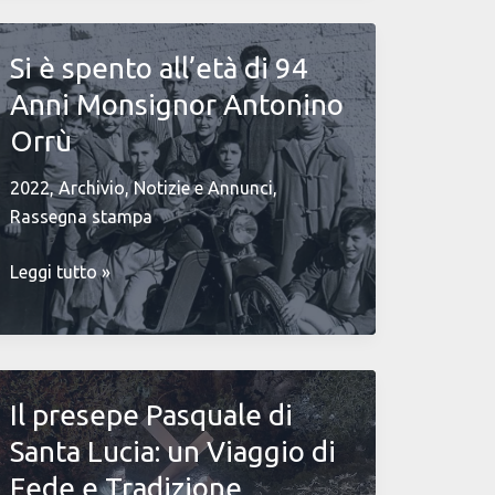
messe
al
freddo
Si è spento all’età di 94
Anni Monsignor Antonino
Orrù
2022
,
Archivio
,
Notizie e Annunci
,
Rassegna stampa
Si
Leggi tutto »
è
spento
all’età
di
Il presepe Pasquale di
94
Anni
Santa Lucia: un Viaggio di
Monsignor
Fede e Tradizione