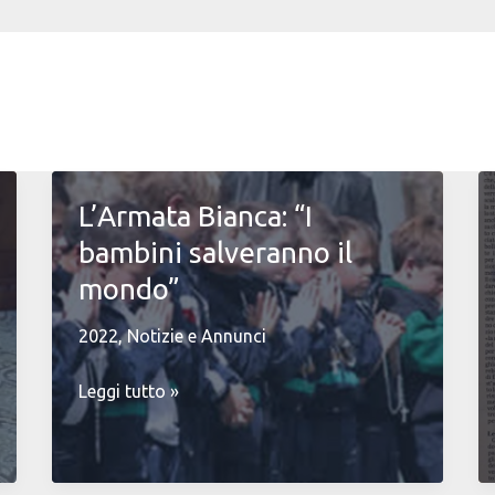
L’Armata Bianca: “I
bambini salveranno il
mondo”
2022
,
Notizie e Annunci
L’Armata
Leggi tutto »
Bianca:
“I
bambini