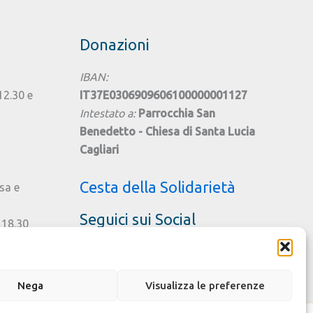
Donazioni
IBAN:
 12.30 e
IT37E0306909606100000001127
Intestato a:
Parrocchia San
Benedetto - Chiesa di Santa Lucia
Cagliari
Cesta della Solidarietà
sa e
Seguici sui Social
 18.30
ttobre
gno
Nega
Visualizza le preferenze