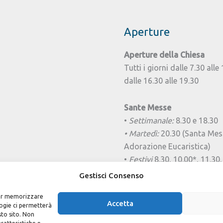
Aperture
Aperture della Chiesa
Tutti i giorni dalle 7.30 alle
dalle 16.30 alle 19.30
Sante Messe
•
Settimanale:
8.30 e 18.30
• Martedì:
20.30 (Santa Mes
Adorazione Eucaristica)
•
Festivi
8.30, 10.00*, 11.30,
*Messa delle Famiglie da o
Gestisci Consenso
alla prima settimana di giu
 per memorizzare
Accetta
logie ci permetterà
sto sito. Non