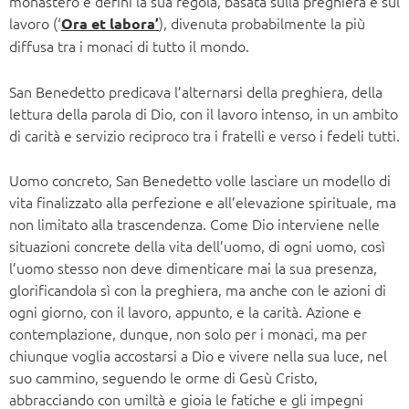
monastero e definì la sua regola, basata sulla preghiera e sul
lavoro (‘
), divenuta probabilmente la più
Ora et labora’
diffusa tra i monaci di tutto il mondo.
San Benedetto predicava l’alternarsi della preghiera, della
lettura della parola di Dio, con il lavoro intenso, in un ambito
di carità e servizio reciproco tra i fratelli e verso i fedeli tutti.
Uomo concreto, San Benedetto volle lasciare un modello di
vita finalizzato alla perfezione e all’elevazione spirituale, ma
non limitato alla trascendenza. Come Dio interviene nelle
situazioni concrete della vita dell’uomo, di ogni uomo, così
l’uomo stesso non deve dimenticare mai la sua presenza,
glorificandola sì con la preghiera, ma anche con le azioni di
ogni giorno, con il lavoro, appunto, e la carità. Azione e
contemplazione, dunque, non solo per i monaci, ma per
chiunque voglia accostarsi a Dio e vivere nella sua luce, nel
suo cammino, seguendo le orme di Gesù Cristo,
abbracciando con umiltà e gioia le fatiche e gli impegni