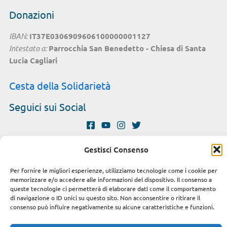
Donazioni
IBAN:
IT37E0306909606100000001127
Intestato a:
Parrocchia San Benedetto - Chiesa di Santa
Lucia Cagliari
Cesta della Solidarietà
Seguici sui Social
Gestisci Consenso
Copyright © 2026 Parrocchia S. Benedetto Cagliari
Per fornire le migliori esperienze, utilizziamo tecnologie come i cookie per
Privacy e Cookie policy
memorizzare e/o accedere alle informazioni del dispositivo. Il consenso a
queste tecnologie ci permetterà di elaborare dati come il comportamento
Modulistica e iscrizioni
di navigazione o ID unici su questo sito. Non acconsentire o ritirare il
Crediti
consenso può influire negativamente su alcune caratteristiche e funzioni.
Cookie Policy (UE)