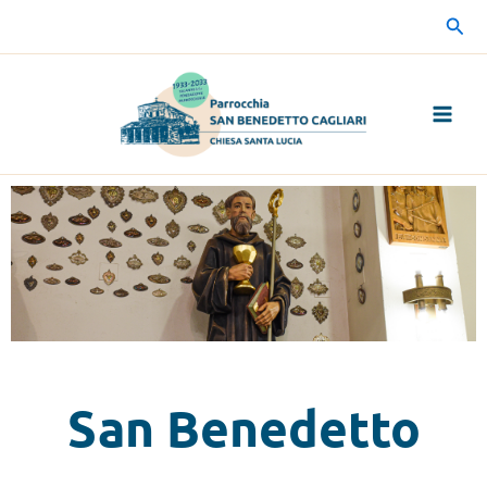
Vai
Cerc
al
contenuto
San Benedetto