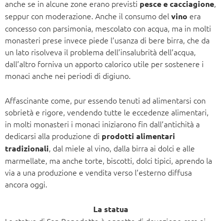
anche se in alcune zone erano previsti
,
pesce e cacciagione
seppur con moderazione. Anche il consumo del
era
vino
concesso con parsimonia, mescolato con acqua, ma in molti
monasteri prese invece piede l’usanza di bere birra, che da
un lato risolveva il problema dell’insalubrità dell’acqua,
dall’altro forniva un apporto calorico utile per sostenere i
monaci anche nei periodi di digiuno.
Affascinante come, pur essendo tenuti ad alimentarsi con
sobrietà e rigore, vendendo tutte le eccedenze alimentari,
in molti monasteri i monaci iniziarono fin dall’antichità a
dedicarsi alla produzione di
prodotti alimentari
, dal miele al vino, dalla birra ai dolci e alle
tradizionali
marmellate, ma anche torte, biscotti, dolci tipici, aprendo la
via a una produzione e vendita verso l’esterno diffusa
ancora oggi.
La statua
La statua di San Benedetto è oggetto di devozione cara ai