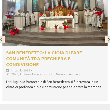
SAN BENEDETTO: LA GIOIA DI FARE
COMUNITÀ TRA PREGHIERA E
CONDIVISIONE
11 Luglio 2026
•
2026
,
Archivio
,
Eventi e incontri
,
Notizie e Annunci
L’11 luglio la Parrocchia di San Benedetto si è ritrovata in un
clima di profonda gioia e comunione per celebrare la memoria
…