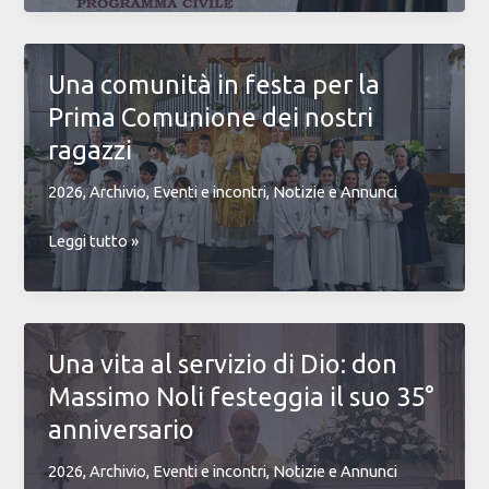
Santo
Patrono
San
Una comunità in festa per la
Benedetto
Prima Comunione dei nostri
2026:
Celebriamo
ragazzi
insieme
2026
,
Archivio
,
Eventi e incontri
,
Notizie e Annunci
la
nostra
Una
Leggi tutto »
comunità!
comunità
in
festa
per
Una vita al servizio di Dio: don
la
Massimo Noli festeggia il suo 35°
Prima
Comunione
anniversario
dei
2026
,
Archivio
,
Eventi e incontri
,
Notizie e Annunci
nostri