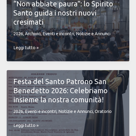
“Non abbiate paura”: lo Spirito
l’amicizia
Santo guida i nostri nuovi
al
centro
cresimati
del
2026
,
Archivio
,
Eventi e incontri
,
Notizie e Annunci
ritiro
del
“Non
Leggi tutto »
coro
abbiate
Voci
paura”:
di
lo
Luce
Spirito
Festa del Santo Patrono San
Santo
Benedetto 2026: Celebriamo
guida
i
insieme la nostra comunità!
nostri
2026
,
Eventi e incontri
,
Notizie e Annunci
,
Oratorio
nuovi
cresimati
Festa
Leggi tutto »
del