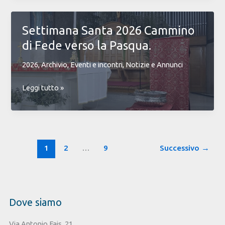
nostra
in
comunità
Parrocchia:
Settimana Santa 2026 Cammino
un
di Fede verso la Pasqua.
cammino
di
2026
,
Archivio
,
Eventi e incontri
,
Notizie e Annunci
fede
e
Settimana
Leggi tutto »
comunità
Santa
2026
Cammino
di
Fede
1
2
…
9
Successivo
→
verso
la
Pasqua.
Dove siamo
Via Antonio Fais, 21