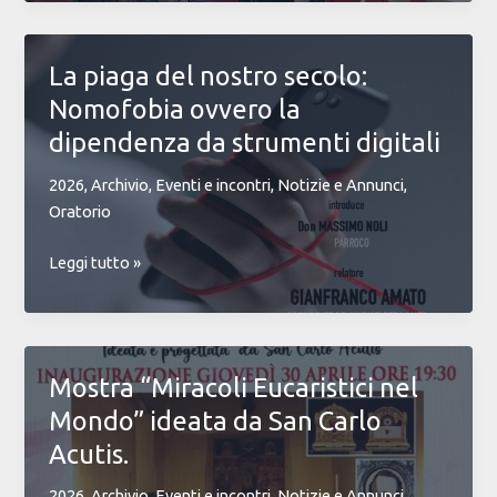
che
batte
nel
La piaga del nostro secolo:
Tabernacolo:
Nomofobia ovvero la
inaugurata
a
dipendenza da strumenti digitali
San
2026
,
Archivio
,
Eventi e incontri
,
Notizie e Annunci
,
Benedetto
Oratorio
la
Mostra
La
Leggi tutto »
sui
piaga
Miracoli
del
Eucaristici
nostro
nel
secolo:
Mondo
Mostra “Miracoli Eucaristici nel
Nomofobia
Mondo” ideata da San Carlo
ovvero
la
Acutis.
dipendenza
2026
,
Archivio
,
Eventi e incontri
,
Notizie e Annunci