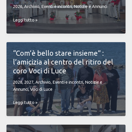
2026
,
Archivio
,
Eventi e incontri
,
Notizie e Annunci
San
Leggi tutto »
Benedetto:
la
gioia
di
“Com’è bello stare insieme” :
fare
l’amicizia al centro del ritiro del
comunità
tra
coro Voci di Luce
preghiera
2026
,
2027
,
Archivio
,
Eventi e incontri
,
Notizie e
e
Annunci
,
Voci di Luce
condivisione
“Com’è
Leggi tutto »
bello
stare
insieme”
: