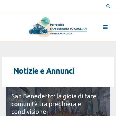
Vai
Cerc
al
contenuto
Notizie e Annunci
San Benedetto: la gioia di fare
comunità tra preghiera e
condivisione