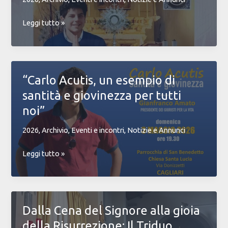
da
strumenti
Mostra
Leggi tutto »
digitali
“Miracoli
Eucaristici
nel
Mondo”
“Carlo Acutis, un esempio di
ideata
santità e giovinezza per tutti
da
San
noi”
Carlo
2026
,
Archivio
,
Eventi e incontri
,
Notizie e Annunci
Acutis.
“Carlo
Leggi tutto »
Acutis,
un
esempio
di
Dalla Cena del Signore alla gioia
santità
della Risurrezione; Il Triduo
e