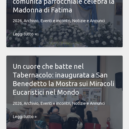
comunità parrocchiale celebra la
e
suona
Madonna di Fatima
per
2026
,
Archivio
,
Eventi e incontri
,
Notizie e Annunci
celebrare
la
In
Leggi tutto »
gioia
preghiera
della
con
fede!
Maria:
la
Un cuore che batte nel
comunità
Tabernacolo: inaugurata a San
parrocchiale
celebra
Benedetto la Mostra sui Miracoli
la
Eucaristici nel Mondo
Madonna
di
2026
,
Archivio
,
Eventi e incontri
,
Notizie e Annunci
Fatima
Un
Leggi tutto »
cuore