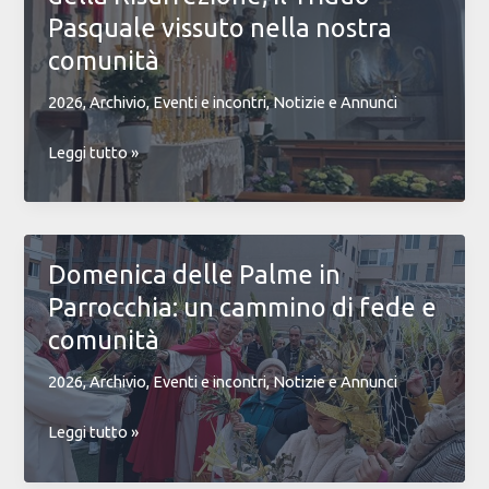
giovinezza
Pasquale vissuto nella nostra
per
comunità
tutti
noi”
2026
,
Archivio
,
Eventi e incontri
,
Notizie e Annunci
Dalla
Leggi tutto »
Cena
del
Signore
alla
Domenica delle Palme in
gioia
Parrocchia: un cammino di fede e
della
Risurrezione;
comunità
Il
2026
,
Archivio
,
Eventi e incontri
,
Notizie e Annunci
Triduo
Pasquale
Domenica
Leggi tutto »
vissuto
delle
nella
Palme