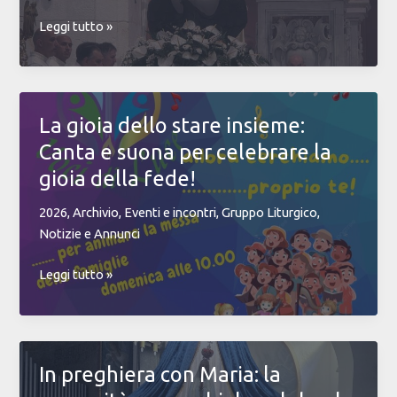
ragazzi
Una
Leggi tutto »
vita
al
servizio
di
La gioia dello stare insieme:
Dio:
Canta e suona per celebrare la
don
Massimo
gioia della fede!
Noli
2026
,
Archivio
,
Eventi e incontri
,
Gruppo Liturgico
,
festeggia
Notizie e Annunci
il
suo
La
Leggi tutto »
35°
gioia
anniversario
dello
stare
insieme:
In preghiera con Maria: la
Canta