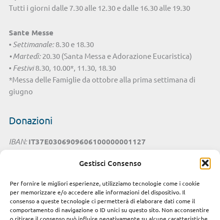
Tutti i giorni dalle 7.30 alle 12.30 e dalle 16.30 alle 19.30
Sante Messe
•
Settimanale:
8.30 e 18.30
• Martedì:
20.30 (Santa Messa e Adorazione Eucaristica)
•
Festivi
8.30, 10.00*, 11.30, 18.30
*Messa delle Famiglie da ottobre alla prima settimana di
giugno
Donazioni
IBAN:
IT37E0306909606100000001127
Intestato a:
Parrocchia San Benedetto - Chiesa di Santa
Gestisci Consenso
Lucia Cagliari
Per fornire le migliori esperienze, utilizziamo tecnologie come i cookie
Cesta della Solidarietà
per memorizzare e/o accedere alle informazioni del dispositivo. Il
consenso a queste tecnologie ci permetterà di elaborare dati come il
Seguici sui Social
comportamento di navigazione o ID unici su questo sito. Non acconsentire
o ritirare il consenso può influire negativamente su alcune caratteristiche