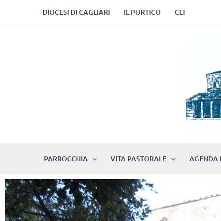
Vai
DIOCESI DI CAGLIARI
IL PORTICO
CEI
al
contenuto
PARROCCHIA
VITA PASTORALE
AGENDA 