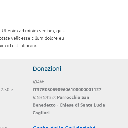
a. Ut enim ad minim veniam, quis
tate velit esse cillum dolore eu
anim id est laborum.
Donazioni
IBAN:
 12.30 e
IT37E0306909606100000001127
Intestato a:
Parrocchia San
Benedetto - Chiesa di Santa Lucia
Cagliari
sa e