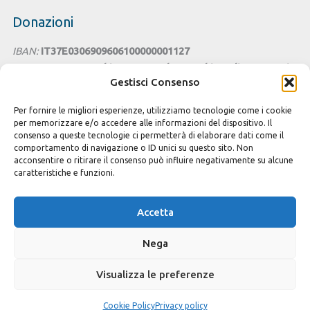
Donazioni
IBAN:
IT37E0306909606100000001127
Intestato a:
Parrocchia San Benedetto - Chiesa di Santa Lucia
Gestisci Consenso
Cagliari
Per fornire le migliori esperienze, utilizziamo tecnologie come i cookie
Cesta della Solidarietà
per memorizzare e/o accedere alle informazioni del dispositivo. Il
consenso a queste tecnologie ci permetterà di elaborare dati come il
Seguici sui Social
comportamento di navigazione o ID unici su questo sito. Non
acconsentire o ritirare il consenso può influire negativamente su alcune
caratteristiche e funzioni.
Accetta
Copyright © 2026 Parrocchia S. Benedetto Cagliari
Nega
Privacy e Cookie policy
Modulistica e iscrizioni
Visualizza le preferenze
Crediti
Cookie Policy (UE)
Cookie Policy
Privacy policy