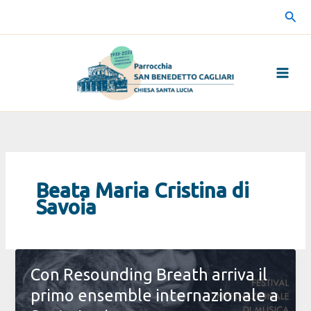
Vai
Cerc
al
contenuto
Beata Maria Cristina di
Savoia
Con Resounding Breath arriva il
primo ensemble internazionale a