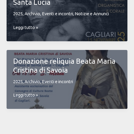
Santa Lucia
2025
,
Archivio
,
Eventi e incontri
,
Notizie e Annunci
Con
Leggi tutto »
Resounding
Breath
arriva
il
Donazione reliquia Beata Maria
primo
Cristina di Savoia
ensemble
internazionale
2025
,
Archivio
,
Eventi e incontri
a
Santa
Donazione
Leggi tutto »
Lucia
reliquia
Beata
Maria
Cristina
di