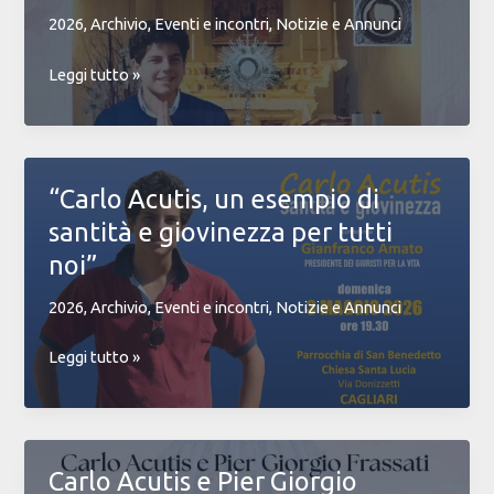
2026
,
Archivio
,
Eventi e incontri
,
Notizie e Annunci
Mostra
Leggi tutto »
“Miracoli
Eucaristici
nel
Mondo”
“Carlo Acutis, un esempio di
ideata
santità e giovinezza per tutti
da
San
noi”
Carlo
2026
,
Archivio
,
Eventi e incontri
,
Notizie e Annunci
Acutis.
“Carlo
Leggi tutto »
Acutis,
un
esempio
di
Carlo Acutis e Pier Giorgio
santità