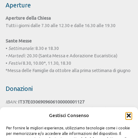
Aperture
Aperture della Chiesa
Tutti i giorni dalle 7.30 alle 12.30 e dalle 16.30 alle 19.30
Sante Messe
•
Settimanale:
8.30 e 18.30
• Martedì:
20.30 (Santa Messa e Adorazione Eucaristica)
•
Festivi
8.30, 10.00*, 11.30, 18.30
*Messa delle Famiglie da ottobre alla prima settimana di giugno
Donazioni
IBAN:
IT37E0306909606100000001127
Intestato a:
Parrocchia San Benedetto - Chiesa di Santa Lucia
Gestisci Consenso
Cagliari
Per fornire le migliori esperienze, utilizziamo tecnologie come i cookie
Cesta della Solidarietà
per memorizzare e/o accedere alle informazioni del dispositivo. Il