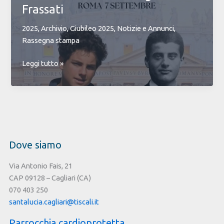
Frassati
e
giovinezza
2025
,
Archivio
,
Giubileo 2025
,
Notizie e Annunci
,
per
Rassegna stampa
tutti
noi”
Carlo
Leggi tutto »
Acutis
e
Pier
Giorgio
Frassati
Dove siamo
Via Antonio Fais, 21
CAP 09128 – Cagliari (CA)
070 403 250
santalucia.cagliari@tiscali.it
Parrocchia cardioprotetta