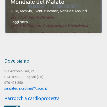
Mondiale del Malato
2026
,
Archivio
,
Eventi e incontri
,
Notizie e Annunci
Accanto
Leggi tutto »
a
chi
soffre:
la
comunità
celebra
Dove siamo
la
XXXIV
Via Antonio Fais, 21
Giornata
CAP 09128 – Cagliari (CA)
Mondiale
070 403 250
del
santalucia.cagliari@tiscali.it
Malato
Parrocchia cardioprotetta