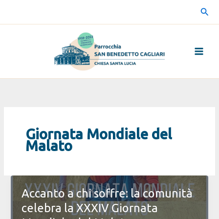
Vai
Cerc
al
contenuto
Giornata Mondiale del
Malato
Accanto a chi soffre: la comunità
celebra la XXXIV Giornata