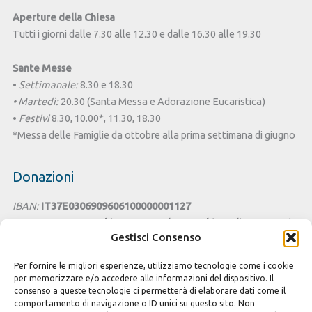
Aperture della Chiesa
Tutti i giorni dalle 7.30 alle 12.30 e dalle 16.30 alle 19.30
Sante Messe
•
Settimanale:
8.30 e 18.30
• Martedì:
20.30 (Santa Messa e Adorazione Eucaristica)
•
Festivi
8.30, 10.00*, 11.30, 18.30
*Messa delle Famiglie da ottobre alla prima settimana di giugno
Donazioni
IBAN:
IT37E0306909606100000001127
Intestato a:
Parrocchia San Benedetto - Chiesa di Santa Lucia
Gestisci Consenso
Cagliari
Per fornire le migliori esperienze, utilizziamo tecnologie come i cookie
Cesta della Solidarietà
per memorizzare e/o accedere alle informazioni del dispositivo. Il
consenso a queste tecnologie ci permetterà di elaborare dati come il
Seguici sui Social
comportamento di navigazione o ID unici su questo sito. Non