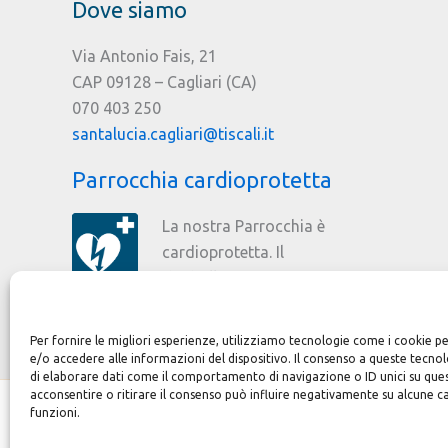
Dove siamo
del
malato
Via Antonio Fais, 21
a
CAP 09128 – Cagliari (CA)
Santa
070 403 250
Lucia
santalucia.cagliari@tiscali.it
Parrocchia cardioprotetta
La nostra Parrocchia è
cardioprotetta. Il
defibrillatore è stato
donato dal Rotary Club Cagliari.
Per fornire le migliori esperienze, utilizziamo tecnologie come i cookie
e/o accedere alle informazioni del dispositivo. Il consenso a queste tecno
di elaborare dati come il comportamento di navigazione o ID unici su que
acconsentire o ritirare il consenso può influire negativamente su alcune ca
Copyright © 2026 Parrocchia S. Bened
funzioni.