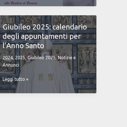
aprile
2025
–
Giubileo 2025: calendario
Parrocchia
degli appuntamenti per
San
Benedetto-
l’Anno Santo
Chiesa
2024
,
2025
,
Giubileo 2025
,
Notizie e
di
Annunci
Santa
Lucia
Giubileo
Leggi tutto »
2025:
calendario
degli
appuntamenti
per
l’Anno