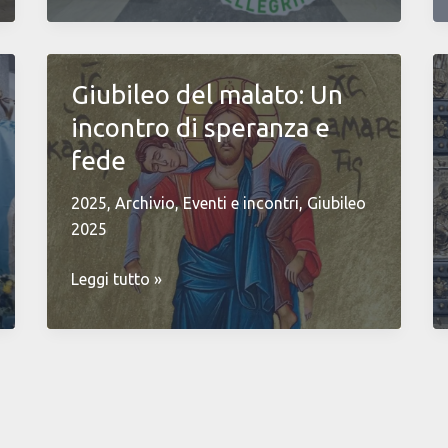
Giubileo del malato: Un
incontro di speranza e
fede
2025
,
Archivio
,
Eventi e incontri
,
Giubileo
2025
Giubileo
Leggi tutto »
del
malato:
Un
incontro
di
speranza