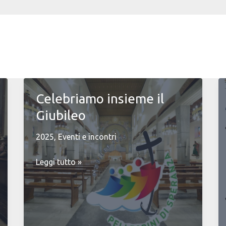
Celebriamo insieme il
Giubileo
2025
,
Eventi e incontri
Celebriamo
Leggi tutto »
insieme
il
Giubileo