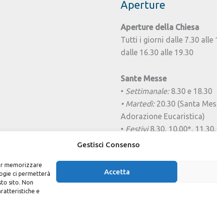
Aperture
e
fede
Aperture della Chiesa
Tutti i giorni dalle 7.30 alle
dalle 16.30 alle 19.30
Sante Messe
•
Settimanale:
8.30 e 18.30
• Martedì:
20.30 (Santa Mes
Adorazione Eucaristica)
•
Festivi
8.30, 10.00*, 11.30,
*Messa delle Famiglie da o
Gestisci Consenso
alla prima settimana di giu
 per memorizzare
Accetta
logie ci permetterà
sto sito. Non
ratteristiche e
etto Cagliari
Privacy e Cookie policy
M