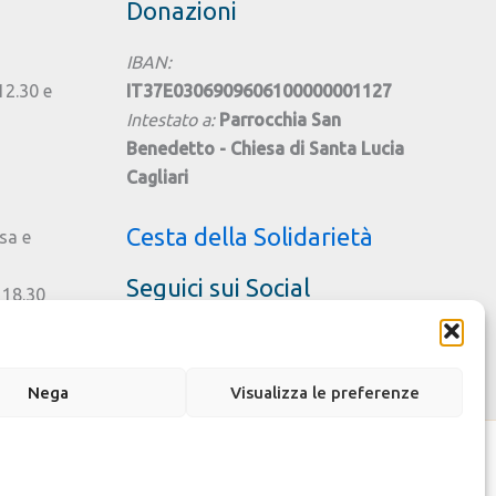
Donazioni
Santo
IBAN:
 12.30 e
IT37E0306909606100000001127
Intestato a:
Parrocchia San
Benedetto - Chiesa di Santa Lucia
Cagliari
Cesta della Solidarietà
sa e
Seguici sui Social
 18.30
ttobre
gno
Nega
Visualizza le preferenze
odulistica e iscrizioni
Crediti
Cookie Policy (UE)