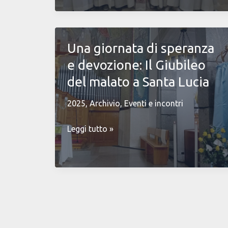
Maria
Giubileo
Parrocchiale
2025
Una giornata di speranza
e devozione: Il Giubileo
del malato a Santa Lucia
2025
,
Archivio
,
Eventi e incontri
Una
Leggi tutto »
giornata
di
speranza
e
devozione:
Il
Giubileo