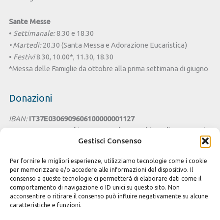
Sante Messe
•
Settimanale:
8.30 e 18.30
• Martedì:
20.30 (Santa Messa e Adorazione Eucaristica)
•
Festivi
8.30, 10.00*, 11.30, 18.30
*Messa delle Famiglie da ottobre alla prima settimana di giugno
Donazioni
IBAN:
IT37E0306909606100000001127
Intestato a:
Parrocchia San Benedetto - Chiesa di Santa Lucia
Gestisci Consenso
Cagliari
Per fornire le migliori esperienze, utilizziamo tecnologie come i cookie
Cesta della Solidarietà
per memorizzare e/o accedere alle informazioni del dispositivo. Il
consenso a queste tecnologie ci permetterà di elaborare dati come il
Seguici sui Social
comportamento di navigazione o ID unici su questo sito. Non
acconsentire o ritirare il consenso può influire negativamente su alcune
caratteristiche e funzioni.