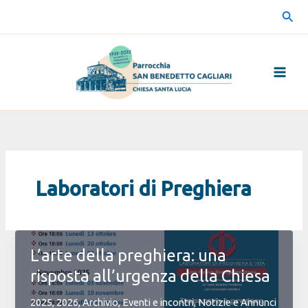
Vai
Cerc
al
contenuto
Laboratori di Preghiera
L’arte della preghiera: una
risposta all’urgenza della Chiesa
2025
,
2026
,
Archivio
,
Eventi e incontri
,
Notizie e Annunci