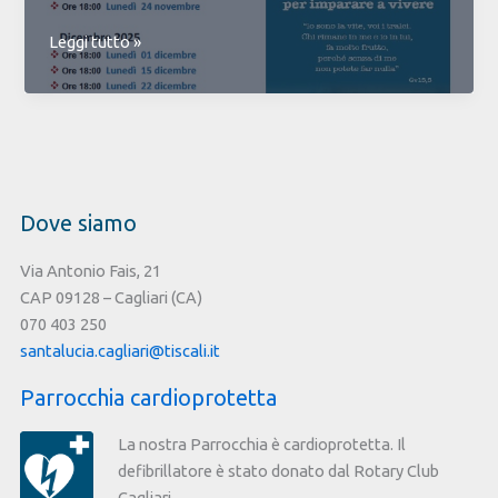
L’arte
Leggi tutto »
della
preghiera:
una
risposta
all’urgenza
della
Dove siamo
Chiesa
Via Antonio Fais, 21
CAP 09128 – Cagliari (CA)
070 403 250
santalucia.cagliari@tiscali.it
Parrocchia cardioprotetta
La nostra Parrocchia è cardioprotetta. Il
defibrillatore è stato donato dal Rotary Club
Cagliari.