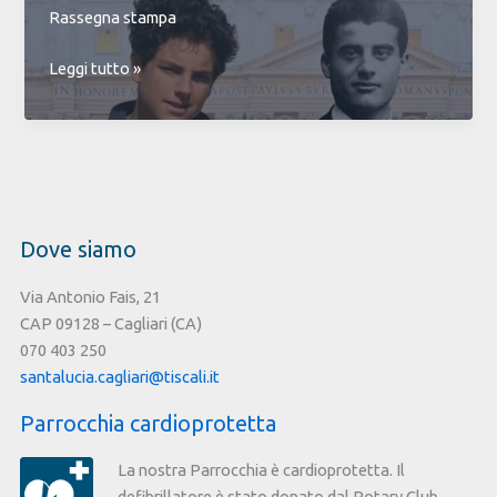
Rassegna stampa
Carlo
Leggi tutto »
Acutis
e
Pier
Giorgio
Frassati
Dove siamo
Via Antonio Fais, 21
CAP 09128 – Cagliari (CA)
070 403 250
santalucia.cagliari@tiscali.it
Parrocchia cardioprotetta
La nostra Parrocchia è cardioprotetta. Il
defibrillatore è stato donato dal Rotary Club