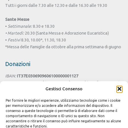
Tutti i giorni dalle 7.30 alle 12.30 e dalle 16.30 alle 19.30
Sante Messe
•
Settimanale:
8.30 e 18.30
• Martedì:
20.30 (Santa Messa e Adorazione Eucaristica)
•
Festivi
8.30, 10.00*, 11.30, 18.30
*Messa delle Famiglie da ottobre alla prima settimana di giugno
Donazioni
IBAN:
IT37E0306909606100000001127
Intestato a:
Parrocchia San Benedetto - Chiesa di Santa Lucia
Gestisci Consenso
Cagliari
Per fornire le migliori esperienze, utilizziamo tecnologie come i cookie
Cesta della Solidarietà
per memorizzare e/o accedere alle informazioni del dispositivo. Il
consenso a queste tecnologie ci permetterà di elaborare dati come il
Seguici sui Social
comportamento di navigazione o ID unici su questo sito. Non
acconsentire o ritirare il consenso può influire negativamente su alcune
caratteristiche e funzioni.