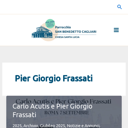
Vai
Cerc
al
contenuto
Pier Giorgio Frassati
Carlo Acutis e Pier Giorgio
Frassati
2025
,
Archivio
,
Giubileo 2025
,
Notizie e Annunci
,