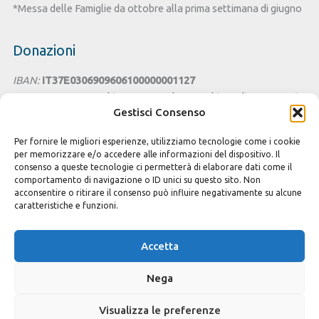
*Messa delle Famiglie da ottobre alla prima settimana di giugno
Donazioni
IBAN:
IT37E0306909606100000001127
Intestato a:
Parrocchia San Benedetto - Chiesa di Santa Lucia
Gestisci Consenso
Cagliari
Per fornire le migliori esperienze, utilizziamo tecnologie come i cookie
Cesta della Solidarietà
per memorizzare e/o accedere alle informazioni del dispositivo. Il
consenso a queste tecnologie ci permetterà di elaborare dati come il
Seguici sui Social
comportamento di navigazione o ID unici su questo sito. Non
acconsentire o ritirare il consenso può influire negativamente su alcune
caratteristiche e funzioni.
Accetta
Copyright © 2026 Parrocchia S. Benedetto Cagliari
Nega
Privacy e Cookie policy
Modulistica e iscrizioni
Visualizza le preferenze
Crediti