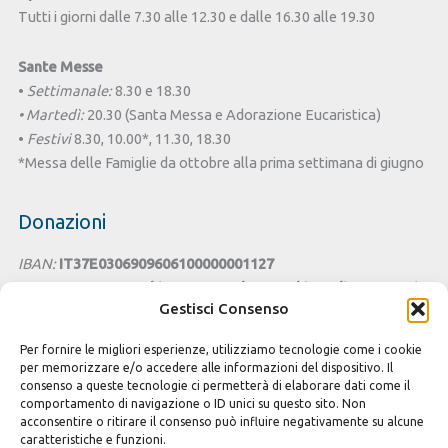
Tutti i giorni dalle 7.30 alle 12.30 e dalle 16.30 alle 19.30
Sante Messe
•
Settimanale:
8.30 e 18.30
• Martedì:
20.30 (Santa Messa e Adorazione Eucaristica)
•
Festivi
8.30, 10.00*, 11.30, 18.30
*Messa delle Famiglie da ottobre alla prima settimana di giugno
Donazioni
IBAN:
IT37E0306909606100000001127
Intestato a:
Parrocchia San Benedetto - Chiesa di Santa Lucia
Gestisci Consenso
Cagliari
Per fornire le migliori esperienze, utilizziamo tecnologie come i cookie
Cesta della Solidarietà
per memorizzare e/o accedere alle informazioni del dispositivo. Il
consenso a queste tecnologie ci permetterà di elaborare dati come il
Seguici sui Social
comportamento di navigazione o ID unici su questo sito. Non
acconsentire o ritirare il consenso può influire negativamente su alcune
caratteristiche e funzioni.