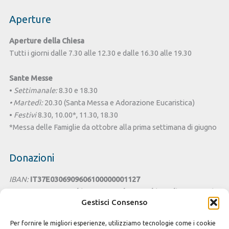
Aperture
Aperture della Chiesa
Tutti i giorni dalle 7.30 alle 12.30 e dalle 16.30 alle 19.30
Sante Messe
•
Settimanale:
8.30 e 18.30
• Martedì:
20.30 (Santa Messa e Adorazione Eucaristica)
•
Festivi
8.30, 10.00*, 11.30, 18.30
*Messa delle Famiglie da ottobre alla prima settimana di giugno
Donazioni
IBAN:
IT37E0306909606100000001127
Intestato a:
Parrocchia San Benedetto - Chiesa di Santa Lucia
Gestisci Consenso
Cagliari
Per fornire le migliori esperienze, utilizziamo tecnologie come i cookie