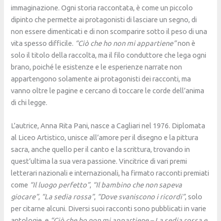
immaginazione. Ogni storia raccontata, è come un piccolo
dipinto che permette ai protagonisti di lasciare un segno, di
non essere dimenticati e di non scomparire sotto il peso di una
vita spesso difficile.
“Ciò che ho non mi appartiene”
non è
solo il titolo della raccolta, ma il filo conduttore che lega ogni
brano, poiché le esistenze e le esperienze narrate non
appartengono solamente ai protagonisti dei racconti, ma
vanno oltre le pagine e cercano di toccare le corde dell’anima
di chi legge.
L’autrice, Anna Rita Pani, nasce a Cagliari nel 1976. Diplomata
al Liceo Artistico, unisce all’amore per il disegno e la pittura
sacra, anche quello per il canto e la scrittura, trovando in
quest’ultima la sua vera passione. Vincitrice di vari premi
letterari nazionali e internazionali, ha firmato racconti premiati
come
“Il luogo perfetto”
,
“Il bambino che non sapeva
giocare”
,
“La sedia rossa”
,
“Dove svaniscono i ricordi”
, solo
per citarne alcuni. Diversi suoi racconti sono pubblicati in varie
antologie, e
“Ciò che ho non mi appartiene – La sedia rossa e