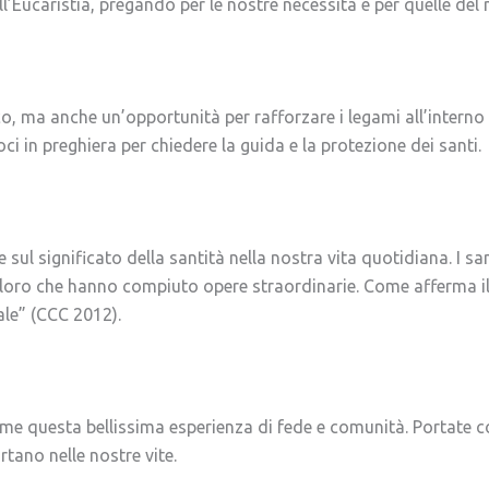
ll’Eucaristia, pregando per le nostre necessità e per quelle del
co, ma anche un’opportunità per rafforzare i legami all’interno 
 in preghiera per chiedere la guida e la protezione dei santi.
ere sul significato della santità nella nostra vita quotidiana. I s
 coloro che hanno compiuto opere straordinarie. Come afferma il
ale” (CCC 2012).
e questa bellissima esperienza di fede e comunità. Portate con
rtano nelle nostre vite.