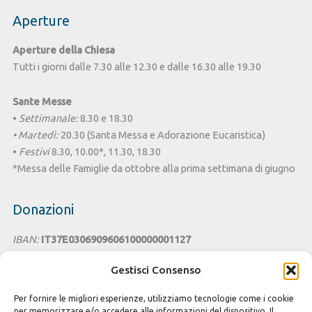
Aperture
Aperture della Chiesa
Tutti i giorni dalle 7.30 alle 12.30 e dalle 16.30 alle 19.30
Sante Messe
•
Settimanale:
8.30 e 18.30
• Martedì:
20.30 (Santa Messa e Adorazione Eucaristica)
•
Festivi
8.30, 10.00*, 11.30, 18.30
*Messa delle Famiglie da ottobre alla prima settimana di giugno
Donazioni
IBAN:
IT37E0306909606100000001127
Intestato a:
Parrocchia San Benedetto - Chiesa di Santa Lucia
Gestisci Consenso
Cagliari
Per fornire le migliori esperienze, utilizziamo tecnologie come i cookie
Cesta della Solidarietà
per memorizzare e/o accedere alle informazioni del dispositivo. Il